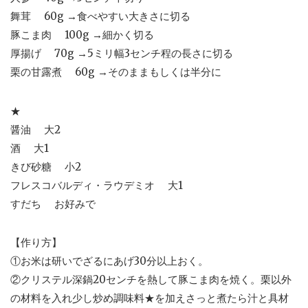
舞茸 60g →食べやすい大きさに切る
豚こま肉 100g →細かく切る
厚揚げ 70g →5ミリ幅3センチ程の長さに切る
栗の甘露煮 60g →そのままもしくは半分に
★
醤油 大2
酒 大1
きび砂糖 小2
フレスコバルディ・ラウデミオ 大1
すだち お好みで
【作り方】
①お米は研いでざるにあげ30分以上おく。
②クリステル深鍋20センチを熱して豚こま肉を焼く。栗以外
の材料を入れ少し炒め調味料★を加えさっと煮たら汁と具材