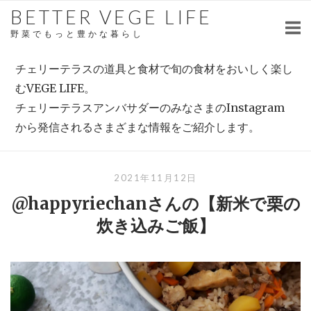
Skip
BETTER VEGE LIFE
to
野菜でもっと豊かな暮らし
content
チェリーテラスの道具と食材で旬の食材をおいしく楽し
むVEGE LIFE。
チェリーテラスアンバサダーのみなさまのInstagram
から発信されるさまざまな情報をご紹介します。
2021年11月12日
@happyriechanさんの【新米で栗の
炊き込みご飯】