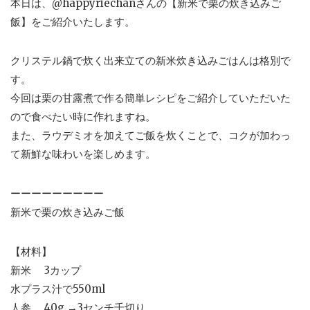
本日は、@happyriechanさんの【新米で栗の炊き込みご
飯】をご紹介いたします。
クリステル鍋で炊く出来立ての新米炊き込みごはんは格別で
す。
今回は栗の甘露煮で作る簡単レシピをご紹介していただいた
ので食べたい時に作れますね。
また、ラウデミオを加えてご飯を炊くことで、コクが加わっ
て新鮮な味わいを楽しめます。
ーーーーーーーーー
新米で栗の炊き込みご飯
【材料】
新米 3カップ
水プラス汁で550ml
人参 40g →3センチ千切り