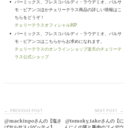
バーミックス、フレスコバルディ・ラウデミオ、バルサ
モ・ビアンコほかチェリーテラス商品の詳しい情報はこ
ちらをどうぞ！
チェリーテラスオフィシャルHP
バーミックス、フレスコバルディ・ラウデミオ、バルサ
モ・ビアンコはこちらからお求めになれます。
チェリーテラスのオンラインショップ
楽天のチェリーテ
ラス公式ショップ
Post
PREVIOUS POST
NEXT POST
←
→
@mackinpoさんの【塩さ
@tomoky_takeさんの【に
navigation
ばサルサスパゲッティ】
んにくの芽と豚肉のフィデウ