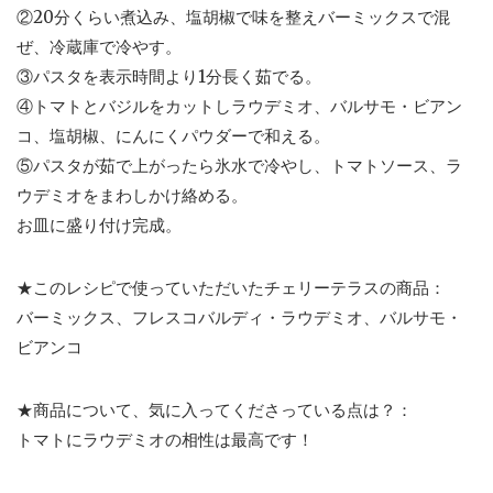
②20分くらい煮込み、塩胡椒で味を整えバーミックスで混
ぜ、冷蔵庫で冷やす。
③パスタを表示時間より1分長く茹でる。
④トマトとバジルをカットしラウデミオ、バルサモ・ビアン
コ、塩胡椒、にんにくパウダーで和える。
⑤パスタが茹で上がったら氷水で冷やし、トマトソース、ラ
ウデミオをまわしかけ絡める。
お皿に盛り付け完成。
★このレシピで使っていただいたチェリーテラスの商品：
バーミックス、フレスコバルディ・ラウデミオ、バルサモ・
ビアンコ
★商品について、気に入ってくださっている点は？：
トマトにラウデミオの相性は最高です！