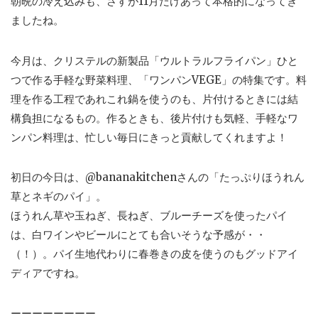
朝晩の冷え込みも、さすが11月だけあって本格的になってき
ましたね。
今月は、クリステルの新製品「ウルトラルフライパン」ひと
つで作る手軽な野菜料理、「ワンパンVEGE」の特集です。料
理を作る工程であれこれ鍋を使うのも、片付けるときには結
構負担になるもの。作るときも、後片付けも気軽、手軽なワ
ンパン料理は、忙しい毎日にきっと貢献してくれますよ！
初日の今日は、@bananakitchenさんの「たっぷりほうれん
草とネギのパイ」。
ほうれん草や玉ねぎ、長ねぎ、ブルーチーズを使ったパイ
は、白ワインやビールにとても合いそうな予感が・・
（！）。パイ生地代わりに春巻きの皮を使うのもグッドアイ
ディアですね。
ーーーーーーーー