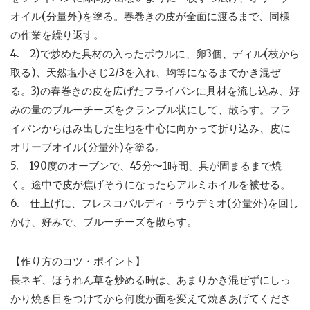
オイル(分量外)を塗る。春巻きの皮が全面に渡るまで、同様
の作業を繰り返す。
4. 2)で炒めた具材の入ったボウルに、卵3個、ディル(枝から
取る)、天然塩小さじ2/3を入れ、均等になるまでかき混ぜ
る。3)の春巻きの皮を広げたフライパンに具材を流し込み、好
みの量のブルーチーズをクランブル状にして、散らす。フラ
イパンからはみ出した生地を中心に向かって折り込み、皮に
オリーブオイル(分量外)を塗る。
5. 190度のオーブンで、45分〜1時間、具が固まるまで焼
く。途中で皮が焦げそうになったらアルミホイルを被せる。
6. 仕上げに、フレスコバルディ・ラウデミオ(分量外)を回し
かけ、好みで、ブルーチーズを散らす。
【作り方のコツ・ポイント】
長ネギ、ほうれん草を炒める時は、あまりかき混ぜずにしっ
かり焼き目をつけてから何度か面を変えて焼きあげてくださ