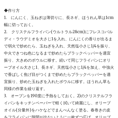
◆作り方
1. にんにく、玉ねぎは薄切りに、長ネギ、ほうれん草は1cm
幅に切っておく。
2. クリステルフライパン(ウルトラル28cm)にフレスコバル
ディ・ラウデミオを大さじ1を入れ、にんにくの香りが出るま
で弱火で炒めたら、玉ねぎを入れ、天然塩小さじ1/4を振り、
中火できつね色になるまで炒めたらブラックペッパーを適宜
振り、大きめのボウルに移す。続いて同じフライパンにオリ
ーブオイル大さじ1、長ネギ、天然塩小さじ1/4を加え、中強火
で香ばしく焦げ目がつくまで炒めたらブラックペッパーを適
宜振り、炒めた玉ねぎを入れたボウルに移す。ほうれん草も
同様の作業を繰り返す。
3. オーブンを190度に予熱をしておく。2)のクリステルフラ
イパンをキッチンペーパーで軽く拭いて綺麗にし、オリーブ
オイル(分量外)をハケなどでまんべんなく塗る。春巻きの皮
をフライパンに隙間が出ないように一枚ずつ広げ、オリーブ