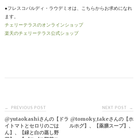
●フレスコバルディ・ラウデミオは、こちらからお求めになれ
ます。
チェリーテラスのオンラインショップ
楽天のチェリーテラス公式ショップ
Post
PREVIOUS POST
NEXT POST
←
→
@yutaokashiさんの【ドラ
@tomoky_takeさんの【ホ
navigation
イトマトとセロリのごは
ルホグ】、【薬膳スープ】、
ん】、【緑と白の蒸し野