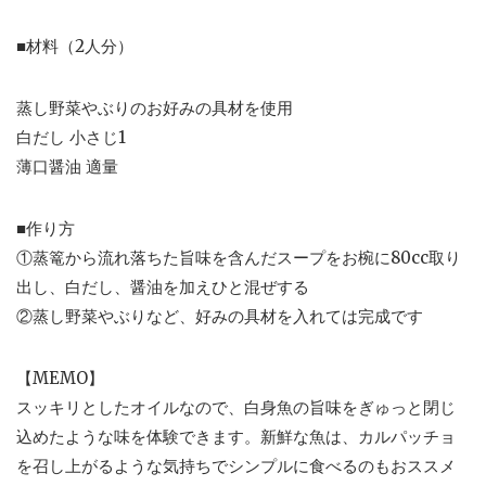
■材料（2人分）
蒸し野菜やぶりのお好みの具材を使用
白だし 小さじ1
薄口醤油 適量
■作り方
①蒸篭から流れ落ちた旨味を含んだスープをお椀に80cc取り
出し、白だし、醤油を加えひと混ぜする
②蒸し野菜やぶりなど、好みの具材を入れては完成です
【MEMO】
スッキリとしたオイルなので、白身魚の旨味をぎゅっと閉じ
込めたような味を体験できます。新鮮な魚は、カルパッチョ
を召し上がるような気持ちでシンプルに食べるのもおススメ