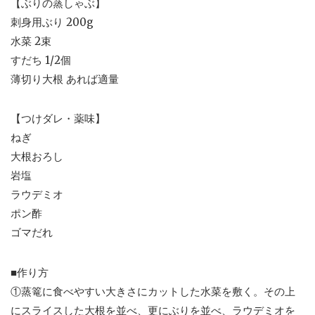
【ぶりの蒸しゃぶ】
刺身用ぶり 200g
水菜 2束
すだち 1/2個
薄切り大根 あれば適量
【つけダレ・薬味】
ねぎ
大根おろし
岩塩
ラウデミオ
ポン酢
ゴマだれ
■作り方
①蒸篭に食べやすい大きさにカットした水菜を敷く。その上
にスライスした大根を並べ、更にぶりを並べ、ラウデミオを