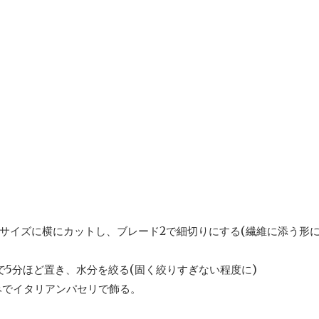
うサイズに横にカットし、ブレード2で細切りにする(繊維に添う形
温で5分ほど置き、水分を絞る(固く絞りすぎない程度に)
好みでイタリアンパセリで飾る。