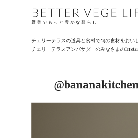
Skip
BETTER VEGE LI
to
content
野菜でもっと豊かな暮らし
チェリーテラスの道具と食材で旬の食材をおいしく楽
チェリーテラスアンバサダーのみなさまのInst
@bananakit