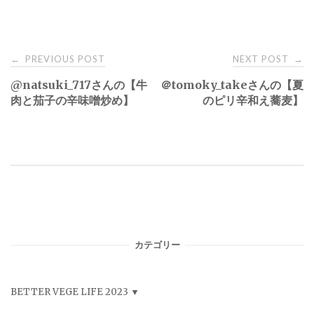
Post
PREVIOUS POST
NEXT POST
←
→
@natsuki_717さんの【牛
＠tomoky_takeさんの【夏
navigation
肉と茄子の辛味噌炒め】
のピリ辛和え蕎麦】
カテゴリー
BETTER VEGE LIFE 2023