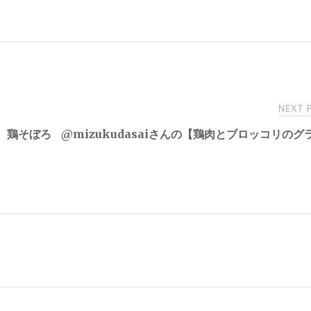
NEXT
き 鶏そぼろ
@mizukudasaiさんの【鶏肉とブロッコリのグ