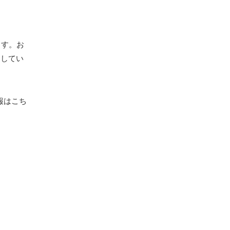
ます。お
にしてい
報はこち
。