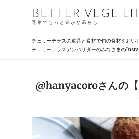
Skip
BETTER VEGE LI
to
content
野菜でもっと豊かな暮らし
チェリーテラスの道具と食材で旬の食材をおいしく楽
チェリーテラスアンバサダーのみなさまのInst
@hanyacoroさ