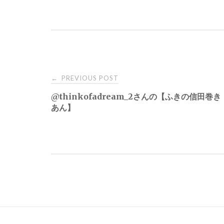
Post
PREVIOUS POST
←
@thinkofadream_2さんの【ふきの信田巻
navigation
あん】