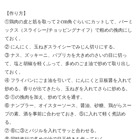
【作り方】
①鶏肉の皮と筋を取って２cm角ぐらいにカットして、バーミ
ックス（スライシー/チョッピングナイフ）で粗めの挽肉にし
ておく。
② にんにく、玉ねぎスライシーでみじん切りにする。
③ ナス、ズッキーニ、パプリカを大きめのさいの目に切っ
て、塩と胡椒を軽くふって、多めのごま油で炒めて取り出し
ておく。
④ フライパンにごま油を引いて、にんにくと豆板醤を入れて
炒める。香りが出てきたら、玉ねぎを入れてさらに炒める。
⑤ ①の挽肉を加え、炒めて火を通す。
⑥ ナンプラー、オイスターソース、醤油、砂糖、鶏がらスー
プの素、酒を事前に合わせておき、⑤に入れて軽く煮詰め
る。
⑦ ⑥に③とバジルを入れてサッと合わせる。
⑧ 同時進行で多めの油で目玉焼きを作っておく。