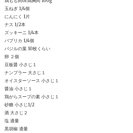
鶏もも肉or鶏胸肉 100g
玉ねぎ 1/4個
にんにく 1片
ナス 1/2本
ズッキーニ 1/4本
パプリカ 1/4個
バジルの葉 10枚くらい
卵 ２個
豆板醤 小さじ１
ナンプラー 大さじ１
オイスターソース 小さじ１
醤油 小さじ１
鶏がらスープの素 小さじ１
砂糖 小さじ1/2
酒 大さじ２
塩 適量
黒胡椒 適量