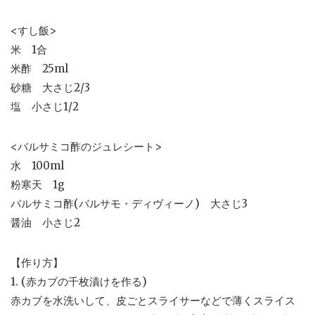
<すし飯>
米 1合
米酢 25ml
砂糖 大さじ2/3
塩 小さじ1/2
<バルサミコ酢のジュレシート>
水 100ml
粉寒天 1g
バルサミコ酢(バルサモ・ディヴィーノ) 大さじ3
醤油 小さじ2
【作り方】
1. (赤カブの千枚漬けを作る)
赤カブを水洗いして、皮ごとスライサーなどで薄くスライス