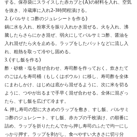
する。保存袋にスライスした赤カブと(A)の材料を入れ、空気
を抜き、冷蔵庫に入れ2~3時間程漬ける。
2. (バルサミコ酢のジュレシートを作る)
鍋に水を入れ、粉寒天を振り入れかき混ぜる。火を入れ、沸
騰したらさらにかき混ぜ、弱火にしてバルサミコ酢、醤油を
入れ混ぜたら火を止める。ラップをしたバットなどに流し入
れ、粗熱を取って冷やし固める。
3. (すし飯を作る)
酢・砂糖・塩を混ぜ合わせ、寿司酢を作っておく。炊きたて
のごはんを寿司桶（もしくはボウル）に移し、寿司酢を全体
にまわしかけ、はじめは底から混ぜるように、次に米を切る
ように、つやが出るまで手早く混ぜ合わせる。全体に混ざっ
たら、すし飯を広げて冷ます。
4. 押し寿司の型に大きめのラップを敷き、すし飯、バルサミ
コ酢のジュレシート、すし飯、赤カブの千枚漬け、の順番に
詰め、ラップを折りたたんでから押し寿司のふたで均一にし
っかり押す。ラップを剥がし、食べやすい大きさに切り分