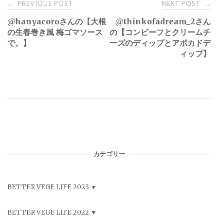
Post
PREVIOUS POST
NEXT POST
←
→
@hanyacoroさんの【大根
@thinkofadream_2さん
navigation
の生春巻き風 梅ゴマソース
の【コンビーフとクリームチ
で。】
ーズのディップとアボカドデ
ィップ】
カテゴリー
BETTER VEGE LIFE 2023
BETTER VEGE LIFE 2022