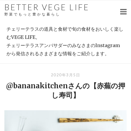
Skip
BETTER VEGE LIFE
to
野菜でもっと豊かな暮らし
content
チェリーテラスの道具と食材で旬の食材をおいしく楽し
むVEGE LIFE。
チェリーテラスアンバサダーのみなさまのInstagram
から発信されるさまざまな情報をご紹介します。
2020年3月5日
@bananakitchenさんの【赤蕪の押
し寿司】