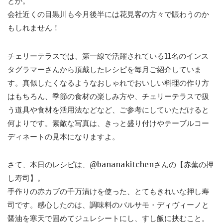
とか。
会社近くの目黒川も今月後半には花見客の方々で賑わうのか
もしれません！
チェリーテラスでは、第一線で活躍されている11名のインス
タグラマーさんから頂戴したレシピを毎月ご紹介していま
す。真似したくなるようなおしゃれでおいしい料理の作り方
はもちろん、季節の食材の楽しみ方や、チェリーテラスで扱
う道具や食材を活用法などなど、ご参考にしていただけると
何よりです。素敵な写真は、きっと盛り付けやテーブルコー
ディネートの見本になりますよ。
さて、本日のレシピは、@bananakitchenさんの【赤蕪の押
し寿司】。
手作りの赤カブの千万漬けを使った、とてもきれいな押し寿
司です。感心したのは、調味料のバルサモ・ディヴィーノと
醤油を寒天で固めてジュレシートにし、すし飯に挟むこと。