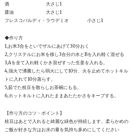
酒 大さじ1
醤油 大さじ1
フレスコバルディ・ラウデミオ 小さじ1
◆作り方
1,お米3合をといでザルにあげて30分おく
2,クリステルにお米を移し3合分の水とBを入れ軽く混ぜる
3,Aを全て入れ軽くかき混ぜすった生姜を入れる。
4,強火で沸騰したら弱火にして10分、火を止めてホットキル
トに入れて10分蒸らす。
5,茹でた枝豆を散らしお茶碗にもる。
6,ホットキルトに入れたままあたたかさをキープする。
【作り方のコツ・ポイント】
枝豆はあとで入れると綺麗な緑色が持続します。柔らかめの
ご飯が好きな方はお水の量を気持ち多めにしてください