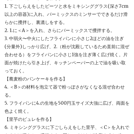
1. 下ごしらえをしたビーツと水をミキシンググラス(深さ7cm
以上の容器)に入れ、バーミックスのミンサーでできるだけ滑
らかに攪拌し、裏漉しをする。
2. 1.に＜A＞を入れ、さらにバーミックスで攪拌する。
3. 中弱火〜中火にしたフライパンに小さじ2ほどの油を注ぎ
(分量外)しっかり広げ、2.（粉が沈殿しているため直前に混ぜ
合わせる）をフライパンに小さじ1強を注ぎ薄く広げ焼く。片
面が焼けたら引き上げ、キッチンペーパーの上で油を吸い取
っておく。
【蕎麦粉のパンケーキを作る】
4. ＜B＞の材料を泡立て器で粉っぽさがなくなる混ぜ合わせ
る。
5. フライパンに4.の生地を500円玉サイズ大強に広げ、両面を
色よく焼く。
【里芋のピュレを作る】
6. ミキシンググラスに下ごしらえをした里芋、＜C＞を入れで