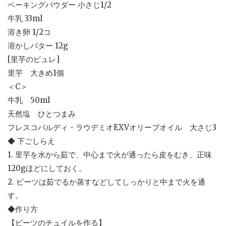
ベーキングパウダー 小さじ1/2
牛乳 33ml
溶き卵 1/2コ
溶かしバター 12g
[里芋のピュレ]
里芋 大きめ1個
＜C＞
牛乳 50ml
天然塩 ひとつまみ
フレスコバルディ・ラウデミオEXVオリーブオイル 大さじ3
◆ 下ごしらえ
1. 里芋を水から茹で、中心まで火が通ったら皮をむき、正味
120gほどにしておく。
2. ビーツは茹でるか蒸すなどしてしっかりと中まで火を通
す。
◆作り方
【ビーツのチュイルを作る】