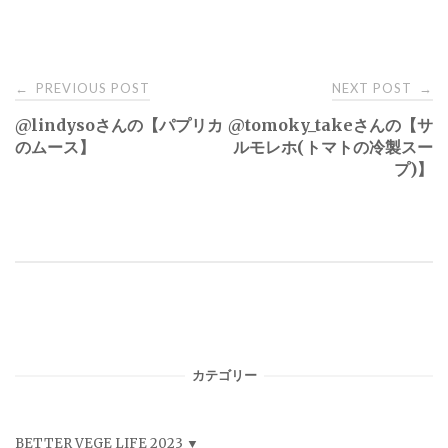
Post
PREVIOUS POST
NEXT POST
←
→
@lindysoさんの【パプリカ
@tomoky_takeさんの【サ
navigation
のムース】
ルモレホ(トマトの冷製スー
プ)】
カテゴリー
BETTER VEGE LIFE 2023