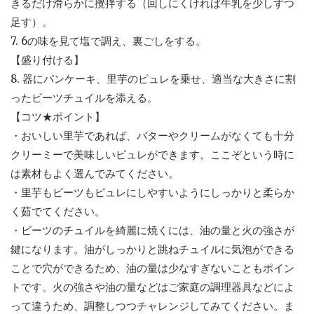
きるだけ滑らかに攪拌する（回しにくければ牛乳を少しずつ
足す）。
7. 6の味を見て塩で調え、裏ごしをする。
【盛り付ける】
8. 器にパンケーキ、里芋のピュレを乗せ、適当な大きさに割
ったビーツチュイルを添える。
【コツ★ポイント】
・おいしい里芋であれば、バターやクリームがなくても十分
クリーミーで美味しいピュレができます。ここぞという時に
は素材もよく選んでみてください。
・里芋もビーツもピュレにしやすいようにしっかりと柔らか
く茹でてください。
・ビーツのチュイルを綺麗に焼くには、油の量と火の強さが
鍵になります。油がしっかりと跳ねチュイルに気泡ができる
ことで穴ができるため、油の量は少なすぎないこともポイン
トです。火の強さや油の量などはご家庭の調理器具などによ
って違うため、調整しつつチャレンジしてみてください。ま