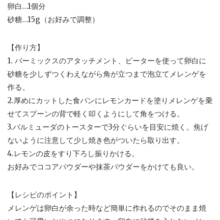
卵白…1個分
砂糖…15g（お好みで調整）
【作り方】
1. バーミックスのアタッチメント、ビーターを使って卵白に
砂糖を少しずつくわえながら角が立つまで泡立てメレンゲを
作る。
2.厚めにカットした食パンにレモンカードを塗りメレンゲを乗
せてスプーンの背で軽く叩くようにして角をつける。
3.バルミューダのトースターで3分ぐらいを目安に焼く。焦げ
ないように注意して少し焼き色がついたら取り出す。
4.レモンの皮をすり下ろし振りかける。
お好みでココアパウダーや抹茶パウダーをかけても良い。
【レシピのポイント】
メレンゲは卵白が余った時など簡単に作れるのでそのまま焼