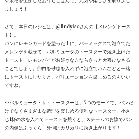
や果物を生かしたおうちごはんで、元気や楽しさを取り戻し
ましょう！
さて、本日のレシピは、@lindyisoさんの【メレンゲトース
ト】。
パンにレモンカードを塗った上に、バーミックスで泡立てた
メレンゲを載せて、バルミューダのトースターで焼き上げた
トースト、レモンパイがお好きな方ならきっと大喜びなさる
ことでしょう。卵白を砂糖を入れずに泡立てハムなどと一緒
にトーストにしたりと、バリエーションを楽しめるのもいい
ですね。
※バルミューダ・ザ・トースターは、5つのモードで、パンだ
けでなくさまざまな調理を楽しめる便利なトースター。小さ
じ1杯の水を入れてトーストを焼くと、スチームのお陰でパン
の内側はふっくら、外側はカリカリに焼き上がります！